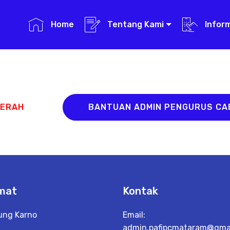
Home
Tentang Kami
Infor
AERAH
BANTUAN ADMIN PENGURUS C
mat
Kontak
Bung Karno
Email:
admin.pafipcmataram@gmai