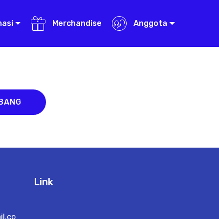
masi
Merchandise
Anggota
ABANG
Link
l.co