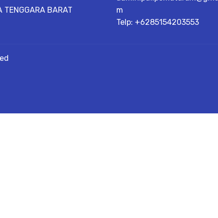
A TENGGARA BARAT
m
Telp: +6285154203553
ved